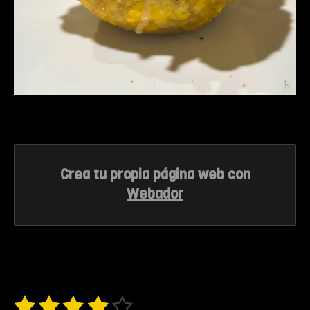
Crea tu propia página web con
Webador
1
2
3
4
5
E
V