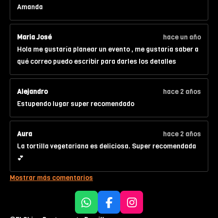
Amanda
Maria José
hace un año
Hola me gustaría planear un evento , me gustaría saber a
qué correo puedo escribir para darles los detalles
Alejandro
hace 2 años
Estupendo lugar super recomendado
Aura
hace 2 años
La tortilla vegetariana es deliciosa. Super recomendada
💕
Mostrar más comentarios
W
F
I
h
a
n