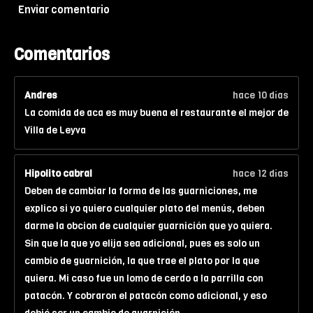
Enviar comentario
0
5
7
Comentarios
9
7
Andres
hace 10 días
1
La comida de aca es muy buena el restaurante el mejor de
e
Villa de Leyva
s
t
r
Hipolito cabral
hace 12 días
e
Deben de cambiar la forma de las guarniciones, me
l
explico si yo quiero cualquier plato del menús, deben
l
darme la obcion de cualquier guarnición que yo quiera.
a
Sin que la que yo elija sea adicional, pues es solo un
s
cambio de guarnición, la que trae el plato por la que
quiera. Mi caso fue un lomo de cerdo a la parrilla con
patacón. Y cobraron el patacón como adicional, y eso